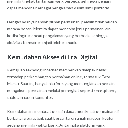
memiliki tingkat tantangan yang berbeda, sehingga pemain
dapat mencoba berbagai pengalaman dalam satu platform.
Dengan adanya banyak pilihan permainan, pemain tidak mudah
merasa bosan. Mereka dapat mencoba jenis permainan lain
ketika ingin mencari pengalaman yang berbeda, sehingga
aktivitas bermain menjadi lebih menarik.
Kemudahan Akses di Era Digital
Kemajuan teknologi internet memberikan dampak besar
terhadap perkembangan permainan online, termasuk Toto
Macau. Saat ini, banyak platform yang memungkinkan pemain
mengakses permainan melalui perangkat seperti smartphone,
tablet, maupun komputer.
Kemudahan ini membuat pemain dapat menikmati permainan di
berbagai situasi, baik saat bersantai di rumah maupun ketika
sedang memiliki waktu luang. Antarmuka platform yang