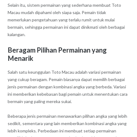
Selain itu, sistem permainan yang sederhana membuat Toto
Macau mudah dipahami oleh siapa saja. Pemain tidak
memerlukan pengetahuan yang terlalu rumit untuk mulai
bermain, sehingga permainan ini dapat dinikmati oleh berbagai
kalangan.
Beragam Pilihan Permainan yang
Menarik
Salah satu keunggulan Toto Macau adalah variasi permainan
yang cukup beragam. Pemain biasanya dapat memilih berbagai
jenis permainan dengan kombinasi angka yang berbeda. Variasi
ini memberikan kebebasan bagi pemain untuk menentukan cara
bermain yang paling mereka sukai.
Beberapa jenis permainan menawarkan pilihan angka yang lebih
sedikit, sementara yang lain memberikan kombinasi angka yang
lebih kompleks. Perbedaan ini membuat setiap permainan