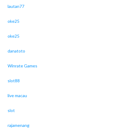
lautan77
oke25
oke25
danatoto
Winrate Games
slot88
live macau
slot
rajamenang