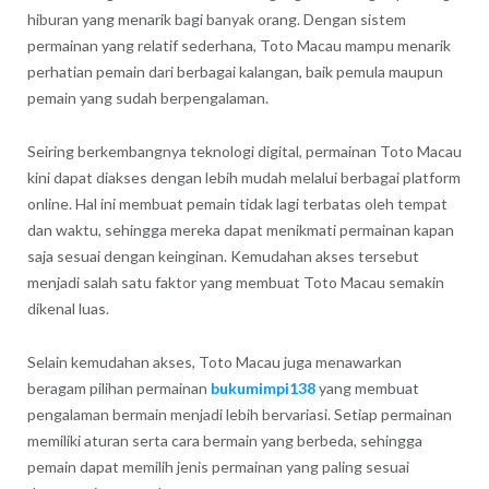
hiburan yang menarik bagi banyak orang. Dengan sistem
permainan yang relatif sederhana, Toto Macau mampu menarik
perhatian pemain dari berbagai kalangan, baik pemula maupun
pemain yang sudah berpengalaman.
Seiring berkembangnya teknologi digital, permainan Toto Macau
kini dapat diakses dengan lebih mudah melalui berbagai platform
online. Hal ini membuat pemain tidak lagi terbatas oleh tempat
dan waktu, sehingga mereka dapat menikmati permainan kapan
saja sesuai dengan keinginan. Kemudahan akses tersebut
menjadi salah satu faktor yang membuat Toto Macau semakin
dikenal luas.
Selain kemudahan akses, Toto Macau juga menawarkan
beragam pilihan permainan
bukumimpi138
yang membuat
pengalaman bermain menjadi lebih bervariasi. Setiap permainan
memiliki aturan serta cara bermain yang berbeda, sehingga
pemain dapat memilih jenis permainan yang paling sesuai