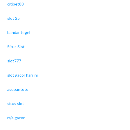
citibet88
slot 25
bandar togel
Situs Slot
slot777
slot gacor hari ini
asupantoto
situs slot
raja gacor