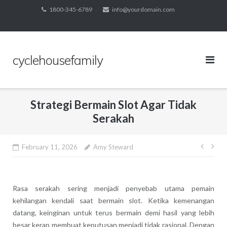
Skip
1800-345-6789
info@yourdomain.com
to
content
cyclehousefamily
Strategi Bermain Slot Agar Tidak
Serakah
Post
February 11, 2026
Amy Steward
navig
Rasa serakah sering menjadi penyebab utama pemain
kehilangan kendali saat bermain slot. Ketika kemenangan
datang, keinginan untuk terus bermain demi hasil yang lebih
besar kerap membuat keputusan menjadi tidak rasional. Dengan