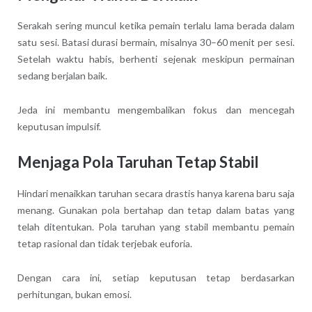
Serakah sering muncul ketika pemain terlalu lama berada dalam
satu sesi. Batasi durasi bermain, misalnya 30–60 menit per sesi.
Setelah waktu habis, berhenti sejenak meskipun permainan
sedang berjalan baik.
Jeda ini membantu mengembalikan fokus dan mencegah
keputusan impulsif.
Menjaga Pola Taruhan Tetap Stabil
Hindari menaikkan taruhan secara drastis hanya karena baru saja
menang. Gunakan pola bertahap dan tetap dalam batas yang
telah ditentukan. Pola taruhan yang stabil membantu pemain
tetap rasional dan tidak terjebak euforia.
Dengan cara ini, setiap keputusan tetap berdasarkan
perhitungan, bukan emosi.