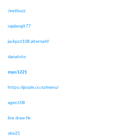
Jeetbuzz
rajalangit77
jackpot108 alternatif
danatoto
mpo1221
https://grazie.co.nz/menu/
agen108
live draw hk
oke25