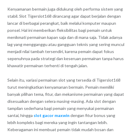
Kenyamanan bermain juga didukung oleh performa sistem yang
stabil. Slot Tigerslot168 dirancang agar dapat berjalan dengan
lancar di berbagai perangkat, baik melalui komputer maupun
ponsel. Hal ini memberikan fleksibilitas bagi pemain untuk
menikmati permainan kapan saja dan di mana saja. Tidak adanya
lag yang mengganggu atau gangguan teknis yang sering muncul
menjadi nilai tambah tersendiri, karena pemain dapat fokus
sepenuhnya pada strategi dan keseruan permainan tanpa harus
khawatir permainan terhenti di tengah jalan.
Selain itu, variasi permainan slot yang tersedia di Tigerslot168
turut meningkatkan kenyamanan bermain. Pemain memiliki
banyak pilihan tema, fitur, dan mekanisme permainan yang dapat
disesuaikan dengan selera masing-masing. Ada slot dengan
tampilan sederhana bagi pemain yang menyukai permainan
santai, hingga
slot gacor maxwin
dengan fitur bonus yang
lebih kompleks bagi mereka yang ingin tantangan lebih.
Keberagaman ini membuat pemain tidak mudah bosan dan