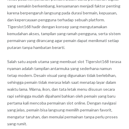
yang semakin berkembang, kenyamanan menjadi faktor penting
karena berpengaruh langsung pada durasi bermain, kepuasan,
dan kepercayaan pengguna terhadap sebuah platform.
Tigerslot168 hadir dengan konsep yang mengutamakan
kemudahan akses, tampilan yang ramah pengguna, serta sistem
permainan yang dirancang agar pemain dapat menikmati setiap
putaran tanpa hambatan berarti.
Salah satu aspek utama yang membuat slot Tigerslot168 terasa
nyaman adalah tampilan antarmuka yang sederhana namun
tetap modern. Desain visual yang digunakan tidak berlebihan,
sehingga pemain tidak merasa lelah saat menatap layar dalam
waktu lama. Warna, ikon, dan tata letak menu disusun secara
rapi sehingga mudah dipahami bahkan oleh pemain yang baru
pertama kali mencoba permainan slot online. Dengan navigasi
yang jelas, pemain bisa langsung memilih permainan favorit,
mengatur taruhan, dan memulai permainan tanpa perlu proses
yang rumit.