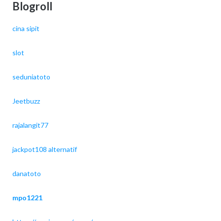
Blogroll
cina sipit
slot
seduniatoto
Jeetbuzz
rajalangit77
jackpot108 alternatif
danatoto
mpo1221