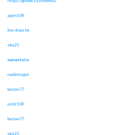
https://grazie.co.nz/menu/
agen108
live draw hk
oke25
nanastoto
nadimtogel
lautan77
petir108
lautan77
oke25