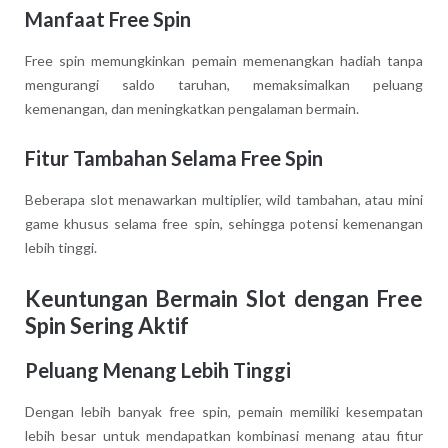
Manfaat Free Spin
Free spin memungkinkan pemain memenangkan hadiah tanpa
mengurangi saldo taruhan, memaksimalkan peluang
kemenangan, dan meningkatkan pengalaman bermain.
Fitur Tambahan Selama Free Spin
Beberapa slot menawarkan multiplier, wild tambahan, atau mini
game khusus selama free spin, sehingga potensi kemenangan
lebih tinggi.
Keuntungan Bermain Slot dengan Free
Spin Sering Aktif
Peluang Menang Lebih Tinggi
Dengan lebih banyak free spin, pemain memiliki kesempatan
lebih besar untuk mendapatkan kombinasi menang atau fitur