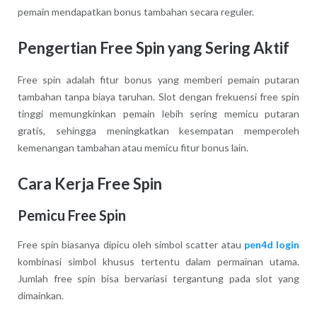
pemain mendapatkan bonus tambahan secara reguler.
Pengertian Free Spin yang Sering Aktif
Free spin adalah fitur bonus yang memberi pemain putaran
tambahan tanpa biaya taruhan. Slot dengan frekuensi free spin
tinggi memungkinkan pemain lebih sering memicu putaran
gratis, sehingga meningkatkan kesempatan memperoleh
kemenangan tambahan atau memicu fitur bonus lain.
Cara Kerja Free Spin
Pemicu Free Spin
Free spin biasanya dipicu oleh simbol scatter atau
pen4d login
kombinasi simbol khusus tertentu dalam permainan utama.
Jumlah free spin bisa bervariasi tergantung pada slot yang
dimainkan.