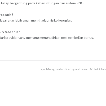
il tetap bergantung pada keberuntungan dan sistem RNG.
ree spin?
dasar agar lebih aman menghadapi risiko kerugian.
uy free spin?
ama dari provider yang memang menghadirkan opsi pembelian bonus.
Tips Menghindari Kerugian Besar Di Slot Onli