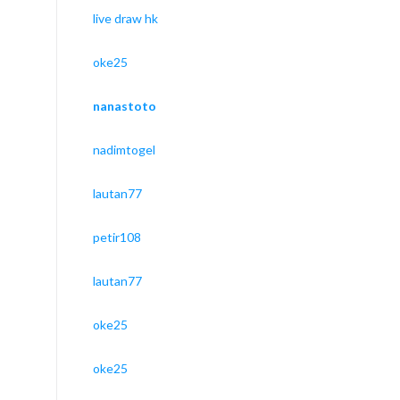
live draw hk
oke25
nanastoto
nadimtogel
lautan77
petir108
lautan77
oke25
oke25