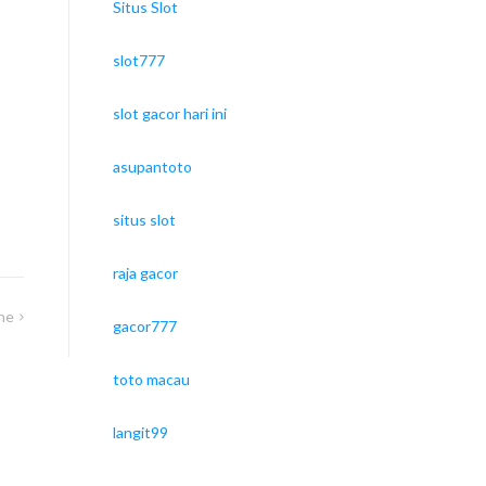
Situs Slot
slot777
slot gacor hari ini
asupantoto
situs slot
raja gacor
ne
gacor777
toto macau
langit99