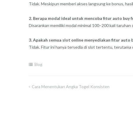
Tidak. Meskipun memberi akses langsung ke bonus, has
2. Berapa modal ideal untuk mencoba fitur auto buy f
Disarankan memiliki modal minimal 100–200 kali taruhan 
3. Apakah semua slot online menyediakan fitur auto b
Tidak. Fitur ini hanya tersedia di slot tertentu, terut
Blog
Cara Menentukan Angka Togel Konsisten
Post
navigation