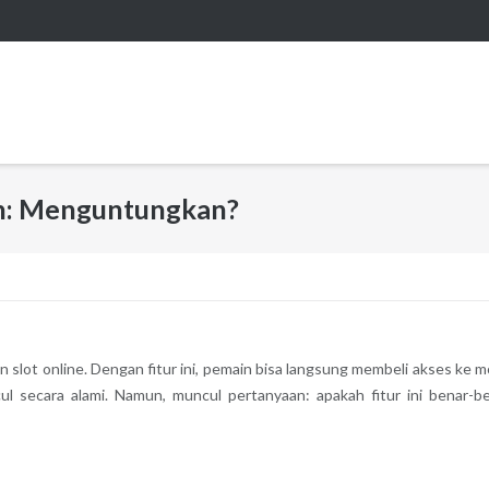
in: Menguntungkan?
n slot online. Dengan fitur ini, pemain bisa langsung membeli akses ke 
l secara alami. Namun, muncul pertanyaan: apakah fitur ini benar-b