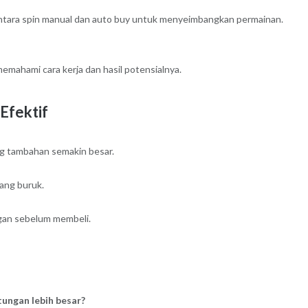
 antara spin manual dan auto buy untuk menyeimbangkan permainan.
 memahami cara kerja dan hasil potensialnya.
Efektif
ang tambahan semakin besar.
dang buruk.
gan sebelum membeli.
tungan lebih besar?