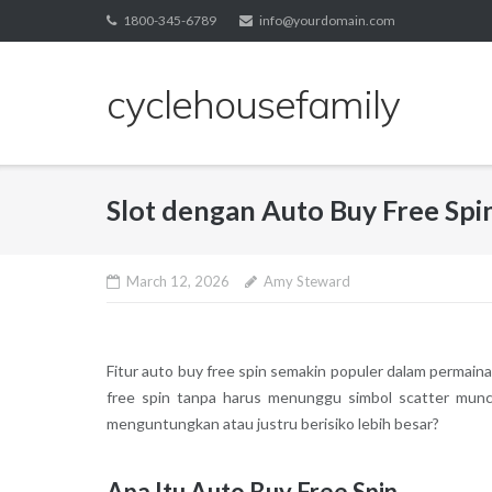
Skip
1800-345-6789
info@yourdomain.com
to
content
cyclehousefamily
Slot dengan Auto Buy Free Sp
March 12, 2026
Amy Steward
Fitur auto buy free spin semakin populer dalam permaina
free spin tanpa harus menunggu simbol scatter muncu
menguntungkan atau justru berisiko lebih besar?
Apa Itu Auto Buy Free Spin