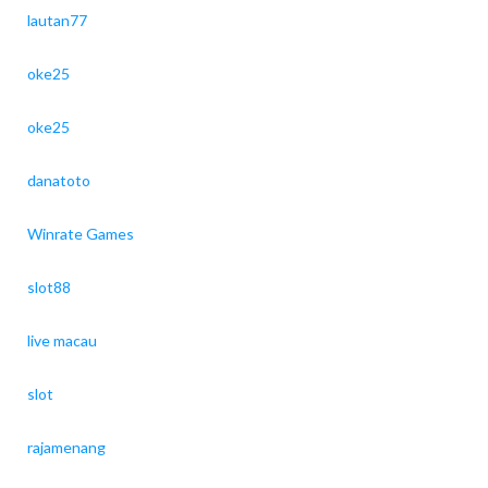
lautan77
oke25
oke25
danatoto
Winrate Games
slot88
live macau
slot
rajamenang