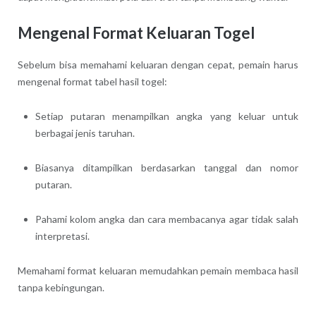
Mengenal Format Keluaran Togel
Sebelum bisa memahami keluaran dengan cepat, pemain harus
mengenal format tabel hasil togel:
Setiap putaran menampilkan angka yang keluar untuk
berbagai jenis taruhan.
Biasanya ditampilkan berdasarkan tanggal dan nomor
putaran.
Pahami kolom angka dan cara membacanya agar tidak salah
interpretasi.
Memahami format keluaran memudahkan pemain membaca hasil
tanpa kebingungan.