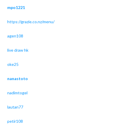
mpo1221
https://grazie.co.nz/menu/
agen108
live draw hk
oke25
nanastoto
nadimtogel
lautan77
petir108