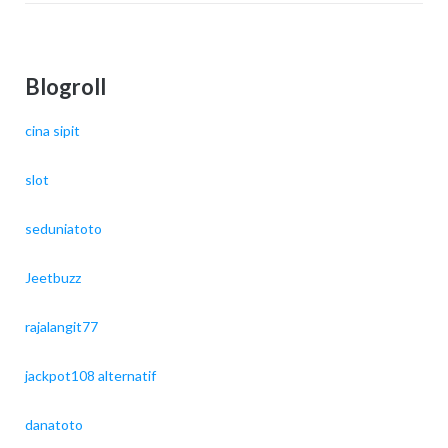
Blogroll
cina sipit
slot
seduniatoto
Jeetbuzz
rajalangit77
jackpot108 alternatif
danatoto