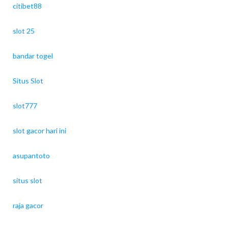
citibet88
slot 25
bandar togel
Situs Slot
slot777
slot gacor hari ini
asupantoto
situs slot
raja gacor