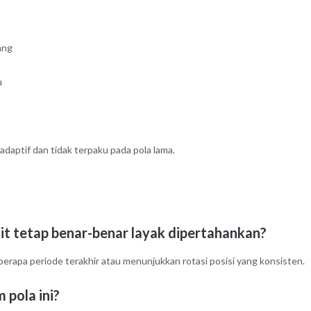
ang
u
adaptif dan tidak terpaku pada pola lama.
it tetap benar-benar layak dipertahankan?
eberapa periode terakhir atau menunjukkan rotasi posisi yang konsisten.
 pola ini?