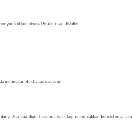
engontrol kombinasi. Untuk tetap disiplin:
a mengukur efektivitas strategi.
njang. Jika dua digit tersebut tidak lagi menunjukkan konsistensi, lak