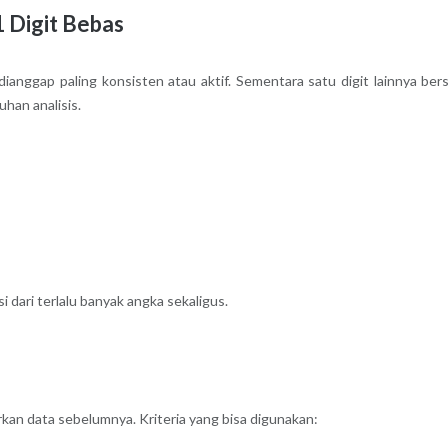
 Digit Bebas
g dianggap paling konsisten atau aktif. Sementara satu digit lainnya bers
uhan analisis.
dari terlalu banyak angka sekaligus.
kan data sebelumnya. Kriteria yang bisa digunakan: