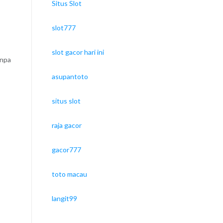
Situs Slot
slot777
slot gacor hari ini
anpa
asupantoto
situs slot
raja gacor
gacor777
toto macau
langit99