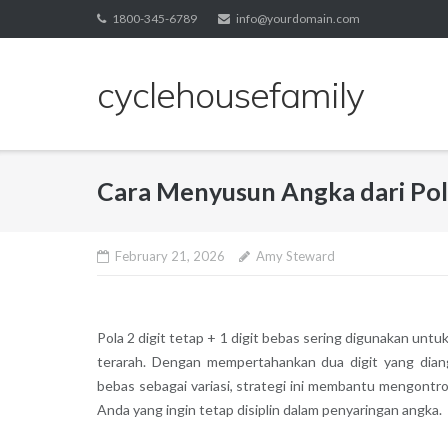
Skip
1800-345-6789
info@yourdomain.com
to
content
cyclehousefamily
Cara Menyusun Angka dari Pola 
February 21, 2026
Amy Steward
Pola 2 digit tetap + 1 digit bebas sering digunakan un
terarah. Dengan mempertahankan dua digit yang diang
bebas sebagai variasi, strategi ini membantu mengontrol
Anda yang ingin tetap disiplin dalam penyaringan angka.