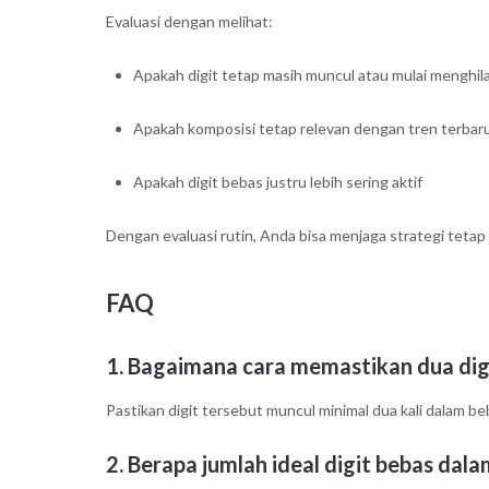
Evaluasi dengan melihat:
Apakah digit tetap masih muncul atau mulai menghil
Apakah komposisi tetap relevan dengan tren terbar
Apakah digit bebas justru lebih sering aktif
Dengan evaluasi rutin, Anda bisa menjaga strategi tetap 
FAQ
1. Bagaimana cara memastikan dua dig
Pastikan digit tersebut muncul minimal dua kali dalam b
2. Berapa jumlah ideal digit bebas dalam