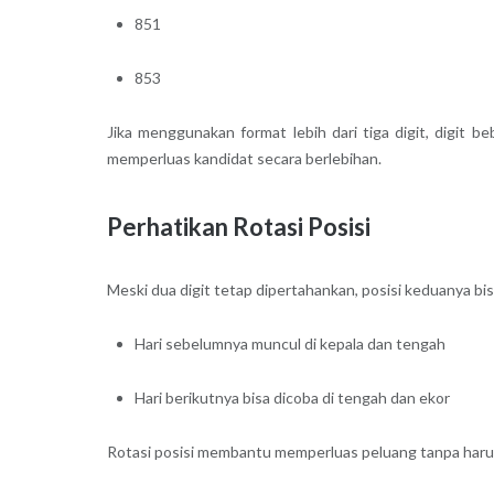
851
853
Jika menggunakan format lebih dari tiga digit, digit 
memperluas kandidat secara berlebihan.
Perhatikan Rotasi Posisi
Meski dua digit tetap dipertahankan, posisi keduanya bisa
Hari sebelumnya muncul di kepala dan tengah
Hari berikutnya bisa dicoba di tengah dan ekor
Rotasi posisi membantu memperluas peluang tanpa haru