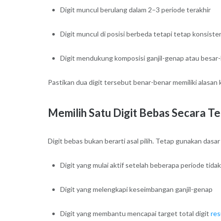
Digit muncul berulang dalam 2–3 periode terakhir
Digit muncul di posisi berbeda tetapi tetap konsiste
Digit mendukung komposisi ganjil-genap atau besar-
Pastikan dua digit tersebut benar-benar memiliki alasan
Memilih Satu Digit Bebas Secara T
Digit bebas bukan berarti asal pilih. Tetap gunakan dasar a
Digit yang mulai aktif setelah beberapa periode tida
Digit yang melengkapi keseimbangan ganjil-genap
Digit yang membantu mencapai target total digit
res