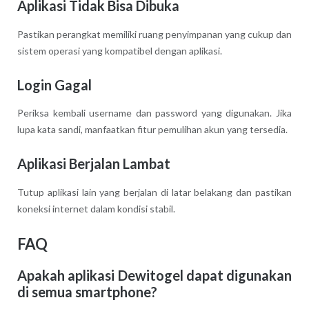
Aplikasi Tidak Bisa Dibuka
Pastikan perangkat memiliki ruang penyimpanan yang cukup dan
sistem operasi yang kompatibel dengan aplikasi.
Login Gagal
Periksa kembali username dan password yang digunakan. Jika
lupa kata sandi, manfaatkan fitur pemulihan akun yang tersedia.
Aplikasi Berjalan Lambat
Tutup aplikasi lain yang berjalan di latar belakang dan pastikan
koneksi internet dalam kondisi stabil.
FAQ
Apakah aplikasi Dewitogel dapat digunakan
di semua smartphone?