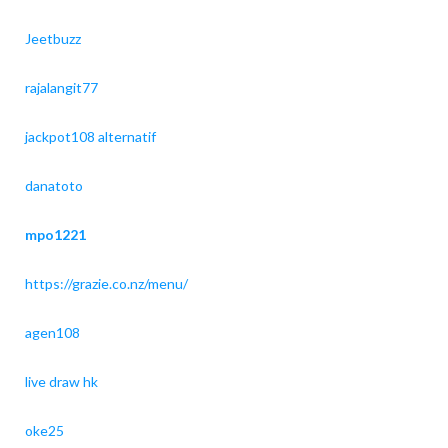
Jeetbuzz
rajalangit77
jackpot108 alternatif
danatoto
mpo1221
https://grazie.co.nz/menu/
agen108
live draw hk
oke25