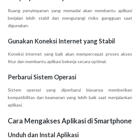
Ruang penyimpanan yang memadai akan membantu aplikasi
berjalan lebih stabil dan mengurangi risiko gangguan saat
digunakan.
Gunakan Koneksi Internet yang Stabil
Koneksi internet yang baik akan mempercepat proses akses
fitur dan membantu aplikasi bekerja secara optimal.
Perbarui Sistem Operasi
Sistem operasi yang diperbarui biasanya memberikan
kompatibilitas dan keamanan yang lebih baik saat menjalankan
aplikasi.
Cara Mengakses Aplikasi di Smartphone
Unduh dan Instal Aplikasi