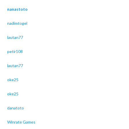
nanastoto
nadimtogel
lautan77
petir108
lautan77
oke25
oke25
danatoto
Winrate Games