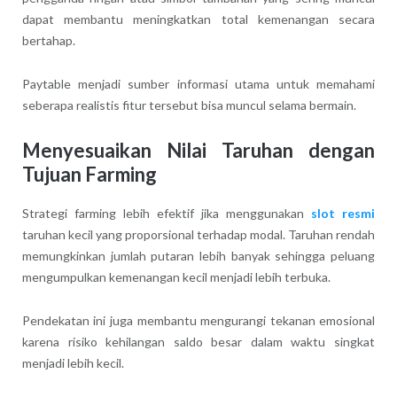
dapat membantu meningkatkan total kemenangan secara
bertahap.
Paytable menjadi sumber informasi utama untuk memahami
seberapa realistis fitur tersebut bisa muncul selama bermain.
Menyesuaikan Nilai Taruhan dengan
Tujuan Farming
Strategi farming lebih efektif jika menggunakan
slot resmi
taruhan kecil yang proporsional terhadap modal. Taruhan rendah
memungkinkan jumlah putaran lebih banyak sehingga peluang
mengumpulkan kemenangan kecil menjadi lebih terbuka.
Pendekatan ini juga membantu mengurangi tekanan emosional
karena risiko kehilangan saldo besar dalam waktu singkat
menjadi lebih kecil.