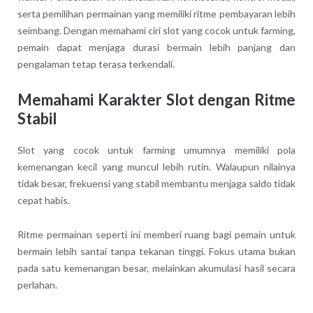
serta pemilihan permainan yang memiliki ritme pembayaran lebih
seimbang. Dengan memahami ciri slot yang cocok untuk farming,
pemain dapat menjaga durasi bermain lebih panjang dan
pengalaman tetap terasa terkendali.
Memahami Karakter Slot dengan Ritme
Stabil
Slot yang cocok untuk farming umumnya memiliki pola
kemenangan kecil yang muncul lebih rutin. Walaupun nilainya
tidak besar, frekuensi yang stabil membantu menjaga saldo tidak
cepat habis.
Ritme permainan seperti ini memberi ruang bagi pemain untuk
bermain lebih santai tanpa tekanan tinggi. Fokus utama bukan
pada satu kemenangan besar, melainkan akumulasi hasil secara
perlahan.