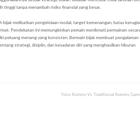
h tinggi tanpa menambah risiko finansial yang besar.
ih bijak melibatkan pengelolaan modal, target kemenangan, batas kerugia
ermat. Pendekatan ini memungkinkan pemain menikmati permainan secar
miliki peluang menang yang konsisten. Bermain bijak membuat pengalaman
entang strategi, disiplin, dan kesadaran diri yang menghasilkan hiburan
Yono Rummy Vs Traditional Rummy Gam