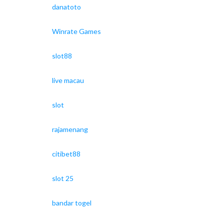
danatoto
Winrate Games
slot88
live macau
slot
rajamenang
citibet88
slot 25
bandar togel