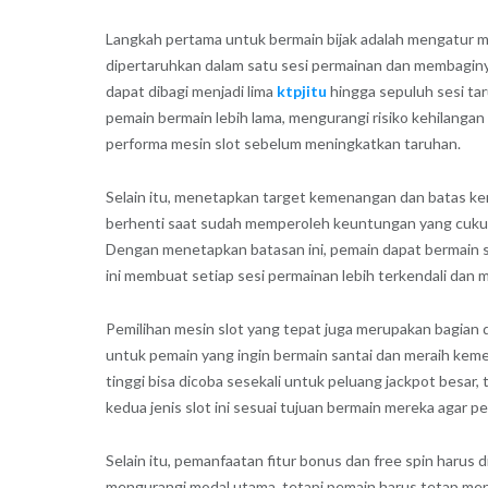
Langkah pertama untuk bermain bijak adalah mengatur m
dipertaruhkan dalam satu sesi permainan dan membaginya 
dapat dibagi menjadi lima
ktpjitu
hingga sepuluh sesi ta
pemain bermain lebih lama, mengurangi risiko kehilanga
performa mesin slot sebelum meningkatkan taruhan.
Selain itu, menetapkan target kemenangan dan batas k
berhenti saat sudah memperoleh keuntungan yang cukup,
Dengan menetapkan batasan ini, pemain dapat bermain sec
ini membuat setiap sesi permainan lebih terkendali dan
Pemilihan mesin slot yang tepat juga merupakan bagian d
untuk pemain yang ingin bermain santai dan meraih kemen
tinggi bisa dicoba sesekali untuk peluang jackpot besar,
kedua jenis slot ini sesuai tujuan bermain mereka aga
Selain itu, pemanfaatan fitur bonus dan free spin harus
mengurangi modal utama, tetapi pemain harus tetap me