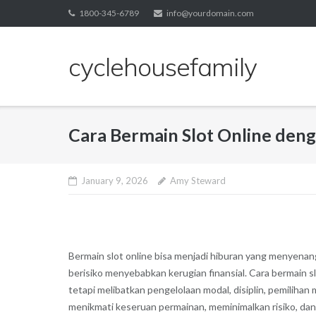
Skip
1800-345-6789
info@yourdomain.com
to
content
cyclehousefamily
Cara Bermain Slot Online deng
January 9, 2026
Amy Steward
Bermain slot online bisa menjadi hiburan yang menyenangk
berisiko menyebabkan kerugian finansial. Cara bermain 
tetapi melibatkan pengelolaan modal, disiplin, pemiliha
menikmati keseruan permainan, meminimalkan risiko, d