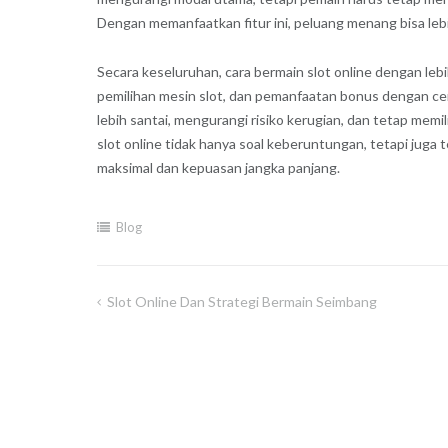
Dengan memanfaatkan fitur ini, peluang menang bisa lebi
Secara keseluruhan, cara bermain slot online dengan leb
pemilihan mesin slot, dan pemanfaatan bonus dengan c
lebih santai, mengurangi risiko kerugian, dan tetap me
slot online tidak hanya soal keberuntungan, tetapi juga t
maksimal dan kepuasan jangka panjang.
Blog
Slot Online Dan Strategi Bermain Seimbang
Post
navigation