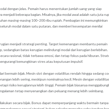
odal dengan jelas. Pemain harus menentukan jumlah uang yang siap
menjadi beberapa bagian. Misalnya, jika modal awal adalah satu juta rup
ruhan masing-masing 100–200 ribu rupiah. Pembagian ini memungkinkan
n seluruh modal dalam satu putaran, dan memberi kesempatan menilai
erugian menjadi strategi penting. Target kemenangan membantu pemain
 sedangkan batas kerugian melindungi modal dari kerugian berlebihan.
ara rasional, tidak terbawa emosi, dan tetap fokus pada hiburan. Strat
 mengurangi kemungkinan stres atau keputusan impulsif.
ari bermain bijak. Mesin slot dengan volatilitas rendah hingga sedang c
angan lebih sering, meskipun nominalnya kecil. Mesin dengan volatilita
 tetapi risiko kerugiannya lebih tinggi. Pemain bijak biasanya menggabun
r pengalaman tetap menyenangkan dan peluang menang lebih seimbang.
 dilakukan secara bijak. Bonus dapat memperpanjang waktu bermain tanpa
nggunakannya sesuai strategi, bukan sekadar mencoba-coba taruhan bes