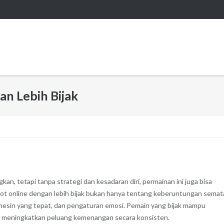
an Lebih Bijak
an, tetapi tanpa strategi dan kesadaran diri, permainan ini juga bisa
slot online dengan lebih bijak bukan hanya tentang keberuntungan semat
n mesin yang tepat, dan pengaturan emosi. Pemain yang bijak mampu
an meningkatkan peluang kemenangan secara konsisten.